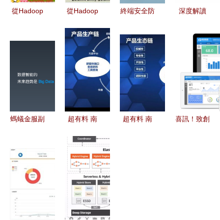
從Hadoop
從Hadoop
終端安全防
深度解讀
框架與
框架與
護系統 企
DMP 激活
MapReduce
MapReduce
業數據處理
效果廣告中
模式透視海
模式探討海
的守護神
的數據價值
量數據處理
量數據處理
與核心數據
之道
之道
處理
螞蟻金服副
超有料 南
超有料 南
喜訊！致創
CTO 胡喜
財數據智庫
財數據智庫
能源榮
親述 15 年
重磅發布30
產品發布會
獲“2017年
技術架構演
項產品，11
盛大舉行，
度廈門市專
進 數據處
名知名專家
發布30項重
精特新小微
理篇
加盟共筑智
磅產品并聘
企業”榮譽
慧未來
任11位知名
稱號