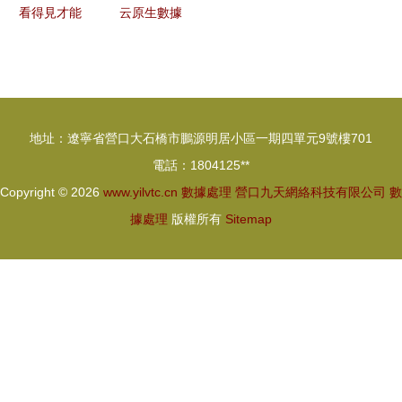
專家
看得見才能
云原生數據
管得住 安
倉庫
博通“元
AnalyticDB
溯”數據安
MySQL版
全可視化產
的產品架構
地址：遼寧省營口大石橋市鵬源明居小區一期四單元9號樓701
品賦能數據
與數據處理
電話：1804125**
處理新范式
探析
Copyright © 2026
www.yilvtc.cn
數據處理
營口九天網絡科技有限公司
數
據處理
版權所有
Sitemap