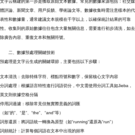
文字云構建的第一步是獲取原始文本數據。常見的數據來源包括：社交媒
體評論、新聞文章、用戶反饋、學術論文等。數據收集時需注意樣本的代
表性和數據量，通常建議文本規模在千字以上，以確保統計結果的可靠
性。收集到的原始數據往往包含大量無關信息，需要進行初步清洗，如去
除廣告內容、重復文本和無關符號。
二、數據預處理關鍵技術
預處理是文字云生成的關鍵環節，主要包括以下步驟：
文本清洗：去除特殊字符、標點符號和數字，保留核心文字內容
分詞處理：根據語言特性進行詞語切分，中文需使用分詞工具如Jieba，
英文則依據空格分隔
停用詞過濾：移除常見但無實際意義的詞匯
（如“的”、“是”、“the”、“and”等）
詞形還原：將詞語統一轉換為原型（如“running”還原為“run”）
詞頻統計：計算每個詞語在文本中出現的頻率